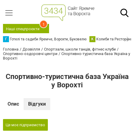
1
Наші спецпроєкти
Г
Готелі та садиби Яремче, Ворохти, Буковелю
К
Колиби та Ресторани
Головна
Дозвілля
Спортзали, школи танців, фітнес клуби
Спортивно-оздоровчі центри
Спортивно-туристична база Україна у
Ворохті
Спортивно-туристична база Україна
у Ворохті
Опис
Відгуки
Це моє підприємство