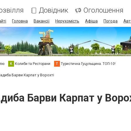
озвілля
Довідник
Оголошення
айті
Головна
Вакансії
Нерухомість
Афіша
Погода
Авт
елю
К
Колиби та Ресторани
Т
Туристична Гуцульщина. ТОП-10!
адиба Барви Карпат у Ворохті
диба Барви Карпат у Воро