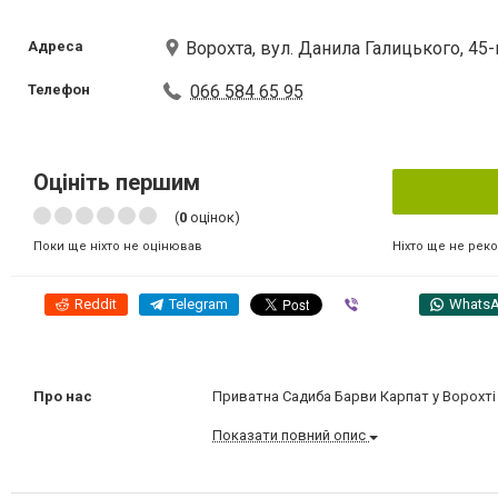
Адреса
Ворохта, вул. Данила Галицького, 45-
Телефон
066 584 65 95
Оцініть першим
(
0
оцінок)
Ніхто ще не рек
Поки ще ніхто не оцінював
Reddit
Telegram
Viber
Whats
Про нас
Приватна Садиба Барви Карпат у Ворохті
Показати повний опис