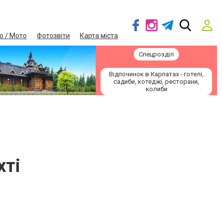
о / Мото
Фотозвіти
Карта міста
Спецрозділ
Відпочинок в Карпатах - готелі,
садиби, котеджі, ресторани,
колиби
хті