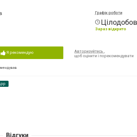
в
Графік роботи
Цілодобо
Зараз відкрито
Авторизуйтесь
,
Я рекомендую
щоб оцінити і порекомендувати
омендував
App
Відгуки