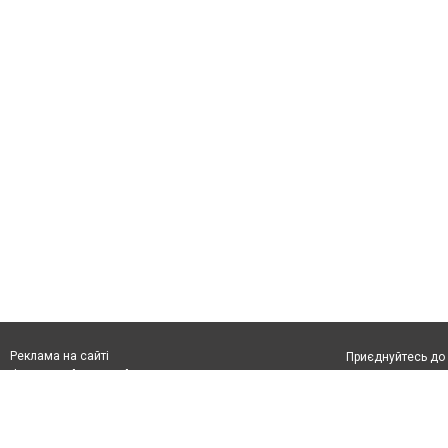
Реклама на сайті
Приєднуйтесь до 
Франшиза "CitySites"
З питань реклами:
Допускається цит