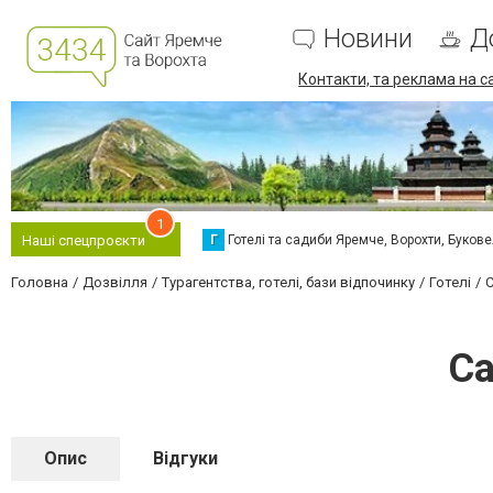
Новини
Д
Контакти, та реклама на с
1
Г
Готелі та садиби Яремче, Ворохти, Буков
Наші спецпроєкти
Головна
Дозвілля
Турагентства, готелі, бази відпочинку
Готелі
С
Са
Опис
Відгуки