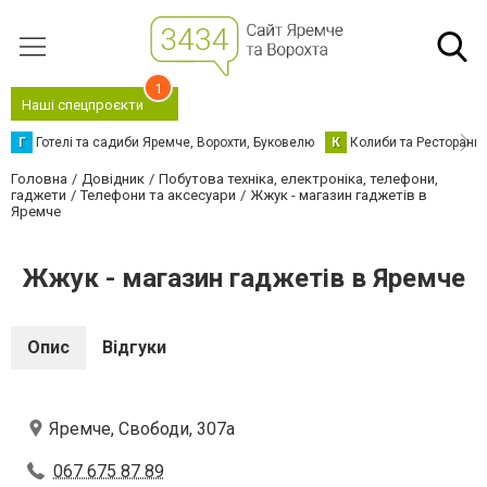
1
Наші спецпроєкти
Г
Готелі та садиби Яремче, Ворохти, Буковелю
К
Колиби та Ресторани
Головна
Довідник
Побутова техніка, електроніка, телефони,
гаджети
Телефони та аксесуари
Жжук - магазин гаджетів в
Яремче
Жжук - магазин гаджетів в Яремче
Опис
Відгуки
Яремче, Свободи, 307а
067 675 87 89