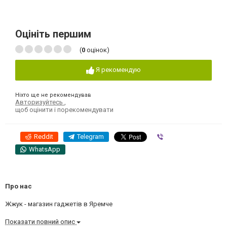
Оцініть першим
(
0
оцінок)
Я рекомендую
Ніхто ще не рекомендував
Авторизуйтесь
,
щоб оцінити і порекомендувати
Reddit
Telegram
Viber
WhatsApp
Про нас
Жжук - магазин гаджетів в Яремче
Показати повний опис