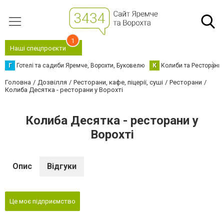
1
Наші спецпроєкти
Г
Готелі та садиби Яремче, Ворохти, Буковелю
К
Колиби та Ресторани
Головна
Дозвілля
Ресторани, кафе, піцерії, суші
Ресторани
Колиба Десятка - ресторани у Ворохті
Колиба Десятка - ресторани у
Ворохті
Опис
Відгуки
Це моє підприємство