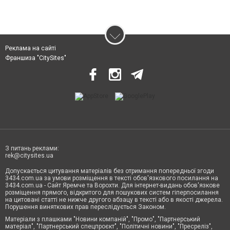
Реклама на сайті
Франшиза "CitySites"
З питань реклами:
rek@citysites.ua
Допускається цитування матеріалів без отримання попередньої згоди
3434.com.ua за умови розміщення в тексті обов'язкового посилання на
3434.com.ua - Сайт Яремче та Ворохти. Для інтернет-видань обов'язкове
розміщення прямого, відкритого для пошукових систем гіперпосилання
на цитовані статті не нижче другого абзацу в тексті або в якості джерела.
Порушення виняткових прав переслідується Законом.
Матеріали з плашками "Новини компаній", "Промо", "Партнерський
матеріал", "Партнерський спецпроєкт", "Політичні новини", "Пресреліз",