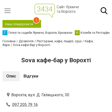
1
Наші спецпроєкти
Г
Готелі та садиби Яремче, Ворохти, Буковелю
К
Колиби та Ресторани
Головна
Дозвілля
Ресторани, кафе, піцерії, суші
Кафе,
бари
Sova кафе-бар у Ворохті
Sova кафе-бар у Ворохті
Опис
Відгуки
Ворохта, вул. Д. Галицького, 30
097 205 79 16