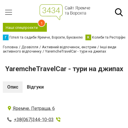
1
Наші спецпроєкти
Г
Готелі та садиби Яремче, Ворохти, Буковелю
К
Колиби та Ресторани
Головна
Дозвілля
Активний відпочинок, екстрим
Інші види
активного відпочинку
YaremcheTravelCar - тури на джипах
YaremcheTravelCar - тури на джипах
Опис
Відгуки
Яремче, Петраша, 6
+38(067)344-10-03