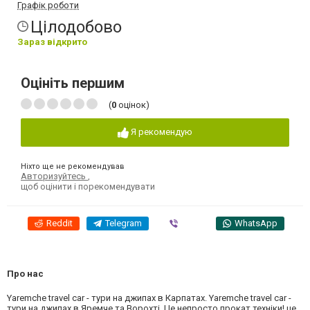
Графік роботи
Цілодобово
Зараз відкрито
Оцініть першим
(
0
оцінок)
Я рекомендую
Ніхто ще не рекомендував
Авторизуйтесь
,
щоб оцінити і порекомендувати
Reddit
Telegram
Viber
WhatsApp
Про нас
Yaremche travel car - тури на джипах в Карпатах. Yaremche travel car -
тури на джипах в Яремче та Ворохті. Це непросто прокат техніки! це