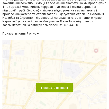
захоплення позитивні емоції та враження #karpaty що ми пропонуємо
1 подорож 2 можливість керування джипом 3 огляд вершин в
підзорній трубі (бінокль) 4 зйомка відео ролика вам напамять (
професійна камера та стабілізатор) 5 дегустація страв на Полонині
Колибах та Сироварні 6 розповіді легенди та історія нашого краю
Карпати Буковель Яремче Микуличин Джип Тури відпочинок
запам'ятається на завжди замовлення: 0673441003
Показати повний опис
Показати на карті