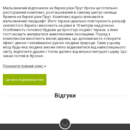
Мальовничий відпочинок на березі ріки Прут Ярсон це готельно-
ресторанний комплекс, розташований в самому центрі селища
Яремче на березі ріки Прут. Комплекс вдало вписався в
мальовничий ландшафт. Його тераси ідеально повторюють рельєф
скелястого берега і височіють на рівні в 10 метрів над річкою.
Особливість головної будови це просторі лоджії і тераси, з яких
гості можуть милуватися живописними околицями. Поряд з
комплексом височіють вікові дерева, що допомагають створити
ефект дикою і незайманою рукою людини природи. Саме у цьому
місці будь-яка людина зможе легко відмовитися від навколишнього
світу, відпочити душею і тілом далеко від міської метушні і шуму. Що
чекає гостей в Ярсоне...
Показати повний опис
Це моє підприємство
Відгуки