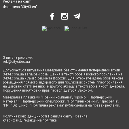
Реклама на сайті
Франшиза "CitySites"
З питань реклами:
rek@citysites.ua
Допускається цитування матеріалів без отримання попередньої згоди
3434.com.ua за умови розміщення в тексті обов'язкового посилання на
3434.com.ua - Сайт Яремче та Ворохти. Для інтернет-видань обов'язкове
розміщення прямого, відкритого для пошукових систем гіперпосилання
на цитовані статті не нижче другого абзацу в тексті або в якості джерела.
Порушення виняткових прав переслідується Законом.
Матеріали з плашками "Новини компаній", "Промо", "Партнерський
матеріал", "Партнерський спецпроєкт", "Політичні новини", "Пресреліз",
"PR", "Офіційно", "Політична реклама" публікуються на правах реклами.
Політика конфіденційності
Правила сайту
Правила
класифайд
Редакційна політика