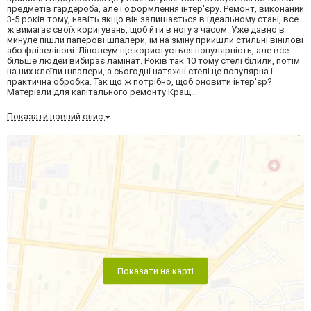
предметів гардероба, але і оформлення інтер'єру. Ремонт, виконаний
3-5 років тому, навіть якщо він залишається в ідеальному стані, все
ж вимагає своїх коригувань, щоб йти в ногу з часом. Уже давно в
минуле пішли паперові шпалери, їм на зміну прийшли стильні вінілові
або флізелінові. Лінолеум ще користується популярність, але все
більше людей вибирає ламінат. Років так 10 тому стелі білили, потім
на них клеїли шпалери, а сьогодні натяжні стелі це популярна і
практична обробка. Так що ж потрібно, щоб оновити інтер'єр?
Матеріали для капітального ремонту Кращ...
Показати повний опис
Показати на карті