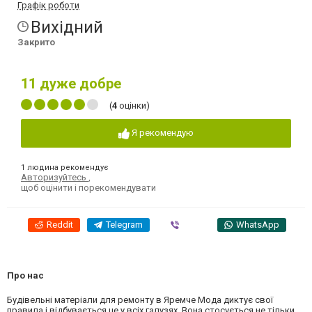
Графік роботи
Вихідний
Закрито
11
дуже добре
(
4
оцінки)
Я рекомендую
1 людина рекомендує
Авторизуйтесь
,
щоб оцінити і порекомендувати
Reddit
Telegram
Viber
WhatsApp
Про нас
Будівельні матеріали для ремонту в Яремче Мода диктує свої
правила і відбувається це у всіх галузях. Вона стосується не тільки