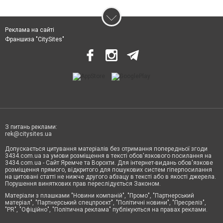
Реклама на сайті
Франшиза "CitySites"
З питань реклами:
rek@citysites.ua
Допускається цитування матеріалів без отримання попередньої згоди
3434.com.ua за умови розміщення в тексті обов'язкового посилання на
3434.com.ua - Сайт Яремче та Ворохти. Для інтернет-видань обов'язкове
розміщення прямого, відкритого для пошукових систем гіперпосилання
на цитовані статті не нижче другого абзацу в тексті або в якості джерела.
Порушення виняткових прав переслідується Законом.
Матеріали з плашками "Новини компаній", "Промо", "Партнерський
матеріал", "Партнерський спецпроєкт", "Політичні новини", "Пресреліз",
"PR", "Офіційно", "Політична реклама" публікуються на правах реклами.