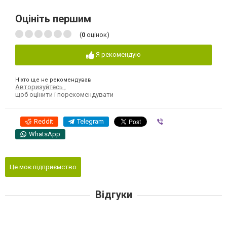
Оцініть першим
(
0
оцінок)
Я рекомендую
Ніхто ще не рекомендував
Авторизуйтесь
,
щоб оцінити і порекомендувати
Reddit
Telegram
Viber
WhatsApp
Це моє підприємство
Відгуки