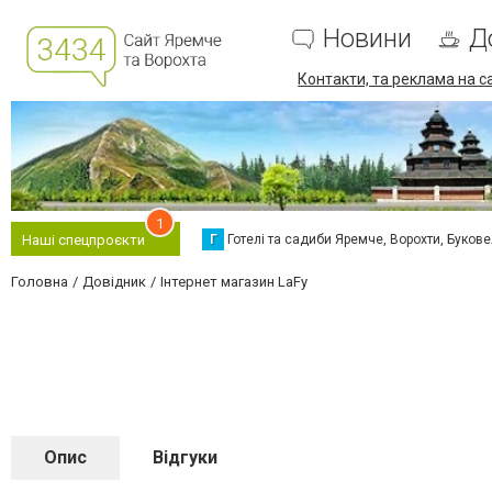
Новини
Д
Контакти, та реклама на с
1
Г
Готелі та садиби Яремче, Ворохти, Буков
Наші спецпроєкти
Головна
Довідник
Інтернет магазин LaFy
Опис
Відгуки