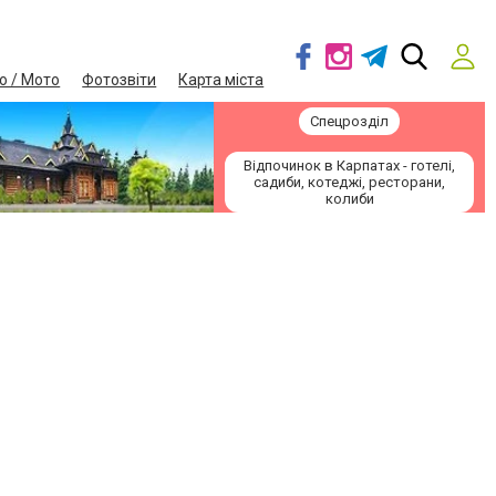
о / Мото
Фотозвіти
Карта міста
Спецрозділ
Відпочинок в Карпатах - готелі,
садиби, котеджі, ресторани,
колиби