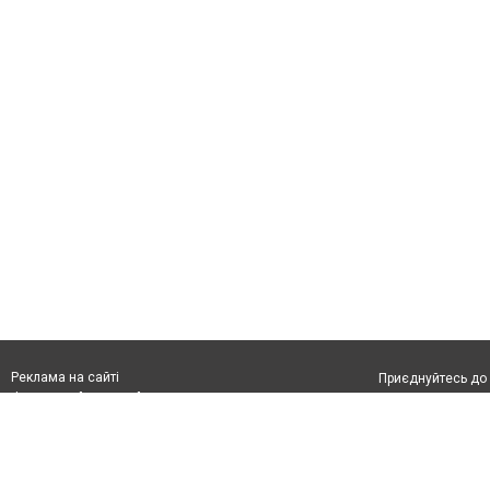
Реклама на сайті
Приєднуйтесь до 
Франшиза "CitySites"
З питань реклами:
Допускається цит