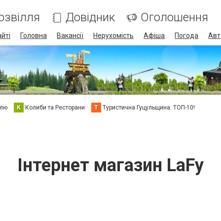
озвілля
Довідник
Оголошення
айті
Головна
Вакансії
Нерухомість
Афіша
Погода
Авт
елю
К
Колиби та Ресторани
Т
Туристична Гуцульщина. ТОП-10!
Інтернет магазин LaFy