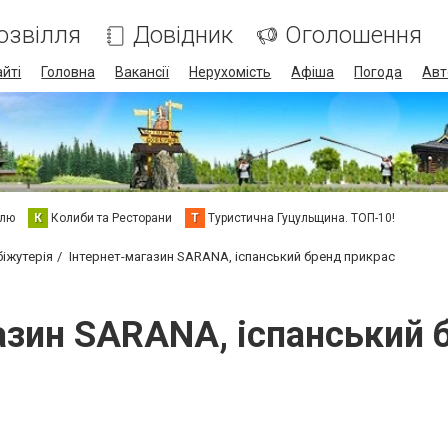
озвілля
Довідник
Оголошення
айті
Головна
Вакансії
Нерухомість
Афіша
Погода
Авт
елю
К
Колиби та Ресторани
Т
Туристична Гуцульщина. ТОП-10!
біжутерія
Інтернет-магазин SARANA, іспанський бренд прикрас
азин SARANA, іспанський 