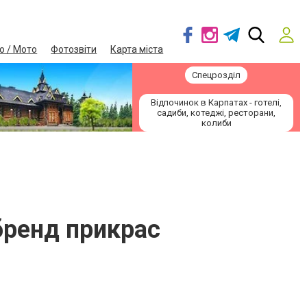
о / Мото
Фотозвіти
Карта міста
Спецрозділ
Відпочинок в Карпатах - готелі,
садиби, котеджі, ресторани,
колиби
бренд прикрас