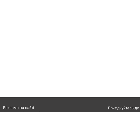
Реклама на сайті
Приєднуйтесь до 
Франшиза "CitySites"
З питань реклами:
Допускається цит