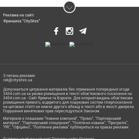
Реклама на сайті
Франшиза "CitySites"
З питань реклами:
rek@citysites.ua
Допускається цитування матеріалів без отримання попередньої згоди
3434.com.ua за умови розміщення в тексті обов'язкового посилання на
3434.com.ua - Сайт Яремче та Ворохти. Для інтернет-видань обов'язкове
розміщення прямого, відкритого для пошукових систем гіперпосилання
на цитовані статті не нижче другого абзацу в тексті або в якості джерела.
Порушення виняткових прав переслідується Законом.
Матеріали з плашками "Новини компаній", "Промо", "Партнерський
матеріал", "Партнерський спецпроєкт", "Політичні новини", "Пресреліз",
"PR", "Офіційно", "Політична реклама" публікуються на правах реклами.
Політика конфіденційності
Правила сайту
Правила