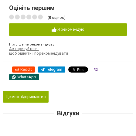
Оцініть першим
(
0
оцінок)
Я рекомендую
Ніхто ще не рекомендував
Авторизуйтесь
,
щоб оцінити і порекомендувати
Reddit
Telegram
Viber
WhatsApp
Це моє підприємство
Відгуки