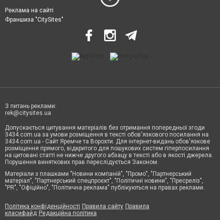
Реклама на сайті
Франшиза "CitySites"
З питань реклами:
rek@citysites.ua
Допускається цитування матеріалів без отримання попередньої згоди
3434.com.ua за умови розміщення в тексті обов'язкового посилання на
3434.com.ua - Сайт Яремче та Ворохти. Для інтернет-видань обов'язкове
розміщення прямого, відкритого для пошукових систем гіперпосилання
на цитовані статті не нижче другого абзацу в тексті або в якості джерела.
Порушення виняткових прав переслідується Законом.
Матеріали з плашками "Новини компаній", "Промо", "Партнерський
матеріал", "Партнерський спецпроєкт", "Політичні новини", "Пресреліз",
"PR", "Офіційно", "Політична реклама" публікуються на правах реклами.
Політика конфіденційності
Правила сайту
Правила
класифайд
Редакційна політика