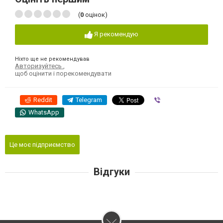
(
0
оцінок)
Я рекомендую
Ніхто ще не рекомендував
Авторизуйтесь
,
щоб оцінити і порекомендувати
Reddit
Telegram
Viber
WhatsApp
Це моє підприємство
Відгуки