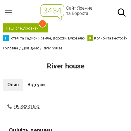
1
Наші спецпроєкти
Г
Готелі та садиби Яремче, Ворохти, Буковелю
К
Колиби та Ресторани
Головна
Довідник
River house
River house
Опис
Відгуки
0978231635
Оцініть першим