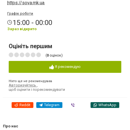
https://sova.mk.ua
Графік роботи
15:00 - 00:00
Зараз відкрито
Оцініть першим
(
0
оцінок)
Я рекомендую
Ніхто ще не рекомендував
Авторизуйтесь
,
щоб оцінити і порекомендувати
Reddit
Telegram
Viber
WhatsApp
Про нас