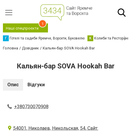
1
Наші спецпроєкти
Г
Готелі та садиби Яремче, Ворохти, Буковелю
К
Колиби та Ресторани
Головна
Довідник
Кальян-бар SOVA Hookah Bar
Кальян-бар SOVA Hookah Bar
Опис
Відгуки
+380730070908
54001, Николаев, Никольская, 54, Сайт: