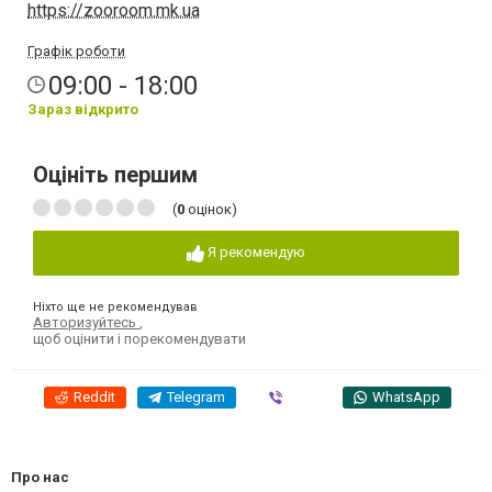
https://zooroom.mk.ua
Графік роботи
09:00 - 18:00
Зараз відкрито
Оцініть першим
(
0
оцінок)
Я рекомендую
Ніхто ще не рекомендував
Авторизуйтесь
,
щоб оцінити і порекомендувати
Reddit
Telegram
Viber
WhatsApp
Про нас