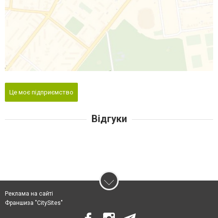
Це моє підприємство
Відгуки
Реклама на сайті
Франшиза "CitySites"