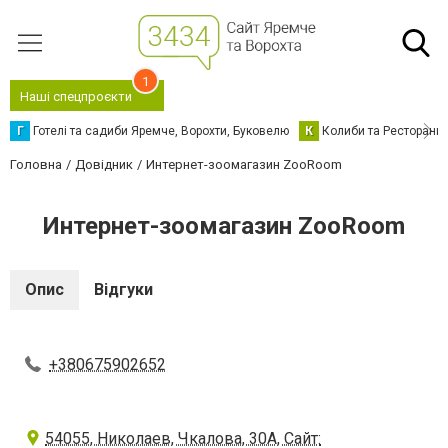
1
Наші спецпроєкти
Г
Готелі та садиби Яремче, Ворохти, Буковелю
К
Колиби та Ресторани
Головна
Довідник
Интернет-зоомагазин ZooRoom
Интернет-зоомагазин ZooRoom
Опис
Відгуки
+380675902652
54055, Николаев, Чкалова, 30А, Сайт: