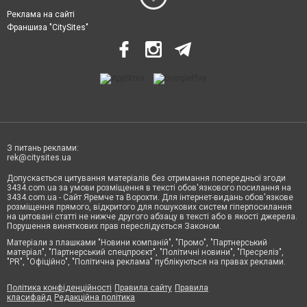
Реклама на сайті
Франшиза "CitySites"
З питань реклами:
rek@citysites.ua
Допускається цитування матеріалів без отримання попередньої згоди
3434.com.ua за умови розміщення в тексті обов'язкового посилання на
3434.com.ua - Сайт Яремче та Ворохти. Для інтернет-видань обов'язкове
розміщення прямого, відкритого для пошукових систем гіперпосилання
на цитовані статті не нижче другого абзацу в тексті або в якості джерела.
Порушення виняткових прав переслідується Законом.
Матеріали з плашками "Новини компаній", "Промо", "Партнерський
матеріал", "Партнерський спецпроєкт", "Політичні новини", "Пресреліз",
"PR", "Офіційно", "Політична реклама" публікуються на правах реклами.
Політика конфіденційності
Правила сайту
Правила
класифайд
Редакційна політика