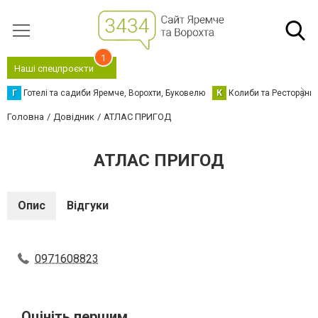
1
Наші спецпроєкти
Г
Готелі та садиби Яремче, Ворохти, Буковелю
К
Колиби та Ресторани
Головна
Довідник
АТЛАС ПРИГОД
АТЛАС ПРИГОД
Опис
Відгуки
0971608823
Оцініть першим