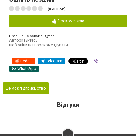
(
0
оцінок)
Я рекомендую
Ніхто ще не рекомендував
Авторизуйтесь
,
щоб оцінити і порекомендувати
Reddit
Telegram
Viber
WhatsApp
Це моє підприємство
Відгуки