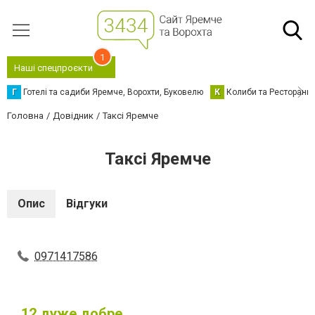
1
Наші спецпроєкти
Г
Готелі та садиби Яремче, Ворохти, Буковелю
К
Колиби та Ресторани
Головна
Довідник
Таксі Яремче
Таксі Яремче
Опис
Відгуки
0971417586
12
дуже добре