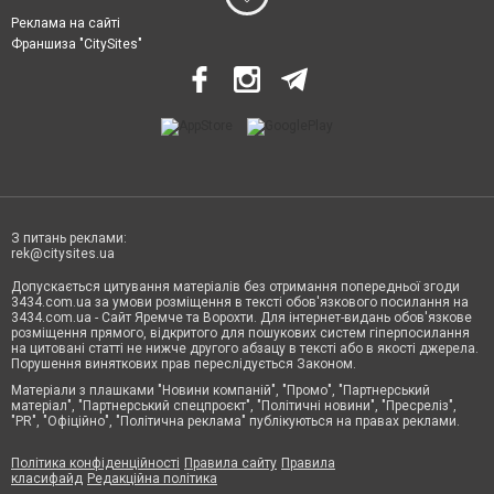
Реклама на сайті
Франшиза "CitySites"
З питань реклами:
rek@citysites.ua
Допускається цитування матеріалів без отримання попередньої згоди
3434.com.ua за умови розміщення в тексті обов'язкового посилання на
3434.com.ua - Сайт Яремче та Ворохти. Для інтернет-видань обов'язкове
розміщення прямого, відкритого для пошукових систем гіперпосилання
на цитовані статті не нижче другого абзацу в тексті або в якості джерела.
Порушення виняткових прав переслідується Законом.
Матеріали з плашками "Новини компаній", "Промо", "Партнерський
матеріал", "Партнерський спецпроєкт", "Політичні новини", "Пресреліз",
"PR", "Офіційно", "Політична реклама" публікуються на правах реклами.
Політика конфіденційності
Правила сайту
Правила
класифайд
Редакційна політика