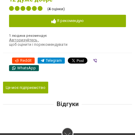
(
4
оцінки)
Я рекомендую
1 людина рекомендує
Авторизуйтесь
,
щоб оцінити і порекомендувати
Reddit
Telegram
Viber
WhatsApp
Це моє підприємство
Відгуки