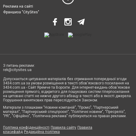
Реклама на сайті
Франшиза "CitySites"
З питань реклами:
rek@citysites.ua
Допускається цитування матеріалів без отримання попередньої згоди
3434.com.ua за умови розміщення в тексті обов'язкового посилання на
3434.com.ua - Сайт Яремче та Ворохти. Для інтернет-видань обов'язкове
розміщення прямого, відкритого для пошукових систем гіперпосилання
на цитовані статті не нижче другого абзацу в тексті або в якості джерела.
Порушення виняткових прав переслідується Законом.
Матеріали з плашками "Новини компаній", "Промо", "Партнерський
матеріал", "Партнерський спецпроєкт", "Політичні новини", "Пресреліз",
"PR", "Офіційно", "Політична реклама" публікуються на правах реклами.
Політика конфіденційності
Правила сайту
Правила
класифайд
Редакційна політика