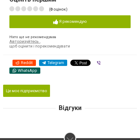
(
0
оцінок)
Я рекомендую
Ніхто ще не рекомендував
Авторизуйтесь
,
щоб оцінити і порекомендувати
Reddit
Telegram
Viber
WhatsApp
Це моє підприємство
Відгуки