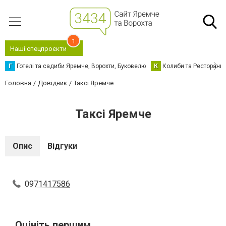
1
Наші спецпроєкти
Г
Готелі та садиби Яремче, Ворохти, Буковелю
К
Колиби та Ресторани
Головна
Довідник
Таксі Яремче
Таксі Яремче
Опис
Відгуки
0971417586
Оцініть першим