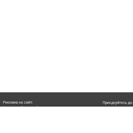
Реклама на сайті
Приєднуйтесь до 
Франшиза "CitySites"
З питань реклами:
Допускається цит