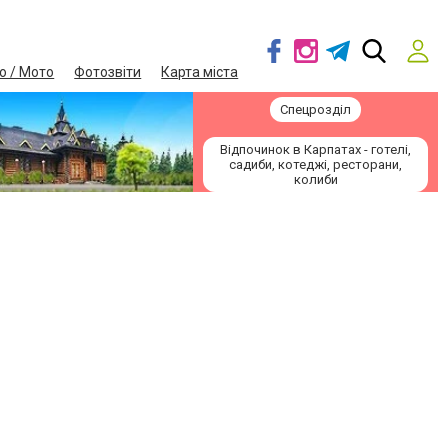
о / Мото
Фотозвіти
Карта міста
Спецрозділ
Відпочинок в Карпатах - готелі,
садиби, котеджі, ресторани,
колиби