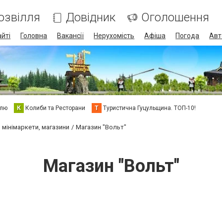
озвілля
Довідник
Оголошення
айті
Головна
Вакансії
Нерухомість
Афіша
Погода
Авт
елю
К
Колиби та Ресторани
Т
Туристична Гуцульщина. ТОП-10!
 мінімаркети, магазини
Магазин "Вольт"
Магазин "Вольт"