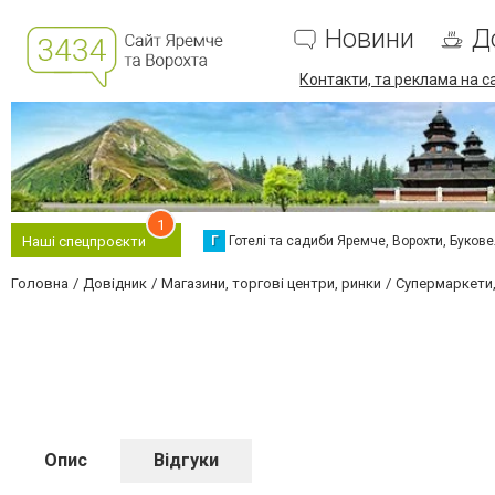
Новини
Д
Контакти, та реклама на с
1
Г
Готелі та садиби Яремче, Ворохти, Буков
Наші спецпроєкти
Головна
Довідник
Магазини, торгові центри, ринки
Супермаркети,
Опис
Відгуки