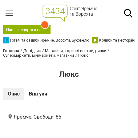
1
Наші спецпроєкти
Г
Готелі та садиби Яремче, Ворохти, Буковелю
К
Колиби та Ресторани
Головна
Довідник
Магазини, торгові центри, ринки
Супермаркети, мінімаркети, магазини
Люкс
Люкс
Опис
Відгуки
Яремче, Свободи, 85