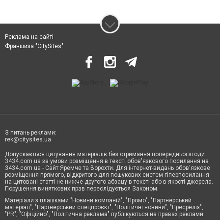
Реклама на сайті
Франшиза "CitySites"
З питань реклами:
rek@citysites.ua
Допускається цитування матеріалів без отримання попередньої згоди
3434.com.ua за умови розміщення в тексті обов'язкового посилання на
3434.com.ua - Сайт Яремче та Ворохти. Для інтернет-видань обов'язкове
розміщення прямого, відкритого для пошукових систем гіперпосилання
на цитовані статті не нижче другого абзацу в тексті або в якості джерела.
Порушення виняткових прав переслідується Законом.
Матеріали з плашками "Новини компаній", "Промо", "Партнерський
матеріал", "Партнерський спецпроєкт", "Політичні новини", "Пресреліз",
"PR", "Офіційно", "Політична реклама" публікуються на правах реклами.