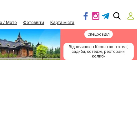
о / Мото
Фотозвіти
Карта міста
Спецрозділ
Відпочинок в Карпатах - готелі,
садиби, котеджі, ресторани,
колиби