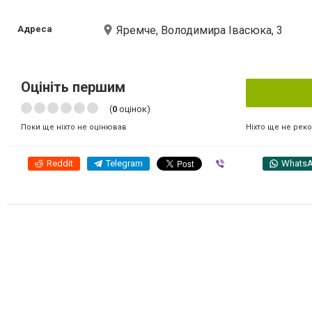
Адреса
Яремче, Володимира Івасюка, 3
Оцініть першим
(
0
оцінок)
Ніхто ще не рек
Поки ще ніхто не оцінював
Reddit
Telegram
Viber
Whats