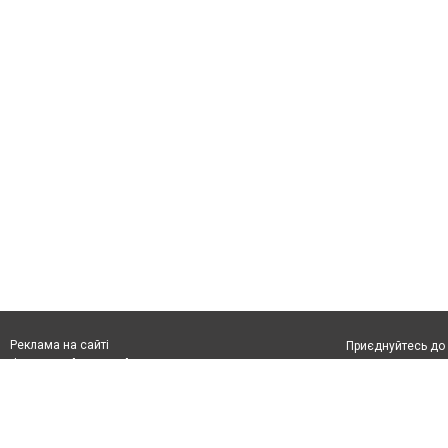
Реклама на сайті
Приєднуйтесь до 
Франшиза "CitySites"
З питань реклами:
Допускається цит