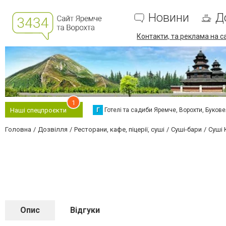
Новини
Д
Контакти, та реклама на с
1
Г
Готелі та садиби Яремче, Ворохти, Буков
Наші спецпроєкти
Головна
Дозвілля
Ресторани, кафе, піцерії, суші
Суші-бари
Суші 
Опис
Відгуки