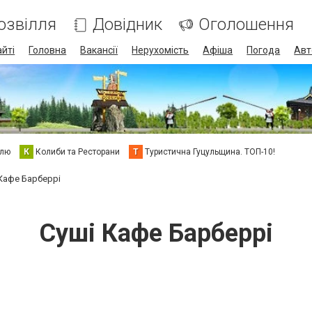
озвілля
Довідник
Оголошення
айті
Головна
Вакансії
Нерухомість
Афіша
Погода
Авт
елю
К
Колиби та Ресторани
Т
Туристична Гуцульщина. ТОП-10!
Кафе Барберрі
Суші Кафе Барберрі