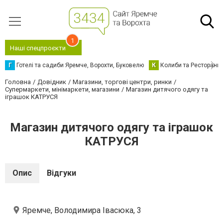
1
Наші спецпроєкти
Г
Готелі та садиби Яремче, Ворохти, Буковелю
К
Колиби та Ресторани
Головна
Довідник
Магазини, торгові центри, ринки
Супермаркети, мінімаркети, магазини
Магазин дитячого одягу та
іграшок КАТРУСЯ
Магазин дитячого одягу та іграшок
КАТРУСЯ
Опис
Відгуки
Яремче, Володимира Івасюка, 3