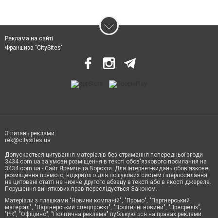
Реклама на сайті
Франшиза "CitySites"
З питань реклами:
rek@citysites.ua
Допускається цитування матеріалів без отримання попередньої згоди
3434.com.ua за умови розміщення в тексті обов'язкового посилання на
3434.com.ua - Сайт Яремче та Ворохти. Для інтернет-видань обов'язкове
розміщення прямого, відкритого для пошукових систем гіперпосилання
на цитовані статті не нижче другого абзацу в тексті або в якості джерела.
Порушення виняткових прав переслідується Законом.
Матеріали з плашками "Новини компаній", "Промо", "Партнерський
матеріал", "Партнерський спецпроєкт", "Політичні новини", "Пресреліз",
"PR", "Офіційно", "Політична реклама" публікуються на правах реклами.