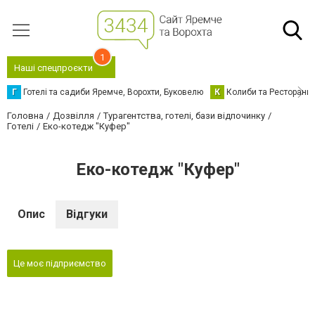
1
Наші спецпроєкти
Г
Готелі та садиби Яремче, Ворохти, Буковелю
К
Колиби та Ресторани
Головна
Дозвілля
Турагентства, готелі, бази відпочинку
Готелі
Еко-котедж "Куфер"
Еко-котедж "Куфер"
Опис
Відгуки
Це моє підприємство