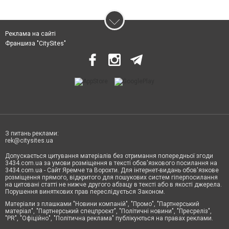
Реклама на сайті
Франшиза "CitySites"
З питань реклами:
rek@citysites.ua
Допускається цитування матеріалів без отримання попередньої згоди
3434.com.ua за умови розміщення в тексті обов'язкового посилання на
3434.com.ua - Сайт Яремче та Ворохти. Для інтернет-видань обов'язкове
розміщення прямого, відкритого для пошукових систем гіперпосилання
на цитовані статті не нижче другого абзацу в тексті або в якості джерела.
Порушення виняткових прав переслідується Законом.
Матеріали з плашками "Новини компаній", "Промо", "Партнерський
матеріал", "Партнерський спецпроєкт", "Політичні новини", "Пресреліз",
"PR", "Офіційно", "Політична реклама" публікуються на правах реклами.