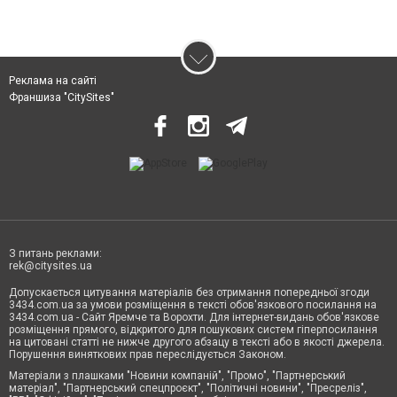
Реклама на сайті
Франшиза "CitySites"
З питань реклами:
rek@citysites.ua
Допускається цитування матеріалів без отримання попередньої згоди
3434.com.ua за умови розміщення в тексті обов'язкового посилання на
3434.com.ua - Сайт Яремче та Ворохти. Для інтернет-видань обов'язкове
розміщення прямого, відкритого для пошукових систем гіперпосилання
на цитовані статті не нижче другого абзацу в тексті або в якості джерела.
Порушення виняткових прав переслідується Законом.
Матеріали з плашками "Новини компаній", "Промо", "Партнерський
матеріал", "Партнерський спецпроєкт", "Політичні новини", "Пресреліз",