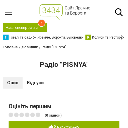
1
Наші спецпроєкти
Г
Готелі та садиби Яремче, Ворохти, Буковелю
К
Колиби та Ресторани
Головна
Довідник
Радіо "PISNYA"
Радіо "PISNYA"
Опис
Відгуки
Оцініть першим
(
0
оцінок)
Я рекомендую