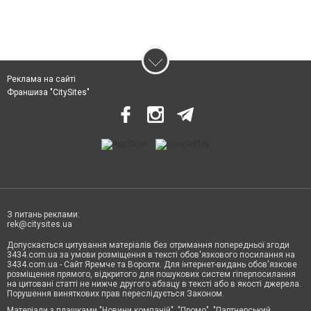
Реклама на сайті
Франшиза "CitySites"
З питань реклами:
rek@citysites.ua
Допускається цитування матеріалів без отримання попередньої згоди
3434.com.ua за умови розміщення в тексті обов'язкового посилання на
3434.com.ua - Сайт Яремче та Ворохти. Для інтернет-видань обов'язкове
розміщення прямого, відкритого для пошукових систем гіперпосилання
на цитовані статті не нижче другого абзацу в тексті або в якості джерела.
Порушення виняткових прав переслідується Законом.
Матеріали з плашками "Новини компаній", "Промо", "Партнерський