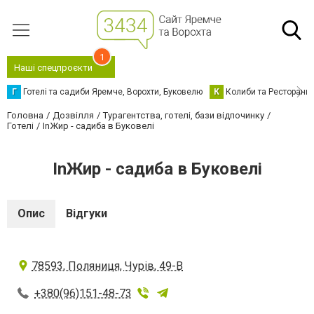
1
Наші спецпроєкти
Г
Готелі та садиби Яремче, Ворохти, Буковелю
К
Колиби та Ресторани
Головна
Дозвілля
Турагентства, готелі, бази відпочинку
Готелі
InЖир - садиба в Буковелі
InЖир - садиба в Буковелі
Опис
Відгуки
78593, Поляниця, Чурів, 49-В
+380(96)151-48-73