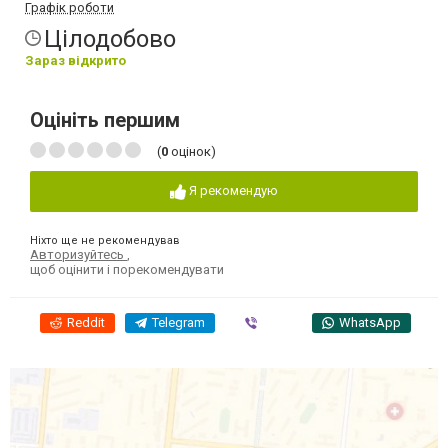
Графік роботи
Цілодобово
Зараз відкрито
Оцініть першим
(
0
оцінок)
Я рекомендую
Ніхто ще не рекомендував
Авторизуйтесь
,
щоб оцінити і порекомендувати
Reddit
Telegram
Viber
WhatsApp