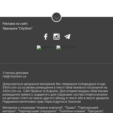
Реклама на сайті
Франшиза "CitySites"
З питань реклами:
rek@citysites.ua
Допускається цитування матеріалів без отримання попередньої згоди
3434.com.ua за умови розміщення в тексті обов'язкового посилання на
3434.com.ua - Сайт Яремче та Ворохти. Для інтернет-видань обов'язкове
розміщення прямого, відкритого для пошукових систем гіперпосилання
на цитовані статті не нижче другого абзацу в тексті або в якості джерела.
Порушення виняткових прав переслідується Законом.
Матеріали з плашками "Новини компаній", "Промо", "Партнерський
матеріал", "Партнерський спецпроєкт", "Політичні новини", "Пресреліз",