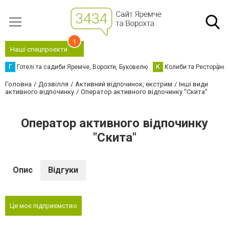
1
Наші спецпроєкти
Г
Готелі та садиби Яремче, Ворохти, Буковелю
К
Колиби та Ресторани
Головна
Дозвілля
Активний відпочинок, екстрим
Інші види
активного відпочинку
Оператор активного відпочинку "Скита"
Оператор активного відпочинку
"Скита"
Опис
Відгуки
Це моє підприємство