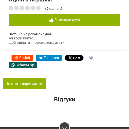
(
0
оцінок)
Я рекомендую
Ніхто ще не рекомендував
Авторизуйтесь
,
щоб оцінити і порекомендувати
Reddit
Telegram
Viber
WhatsApp
Це моє підприємство
Відгуки