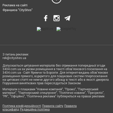
Реклама на сайті
Франшиза "CitySites"
З питань реклами:
rek@citysites.ua
Допускається цитування матеріалів без отримання попередньої згоди
3434.com.ua за умови розміщення в тексті обов'язкового посилання на
3434.com.ua - Сайт Яремче та Ворохти. Для інтернет-видань обов'язкове
розміщення прямого, відкритого для пошукових систем гіперпосилання
на цитовані статті не нижче другого абзацу в тексті або в якості джерела.
Порушення виняткових прав переслідується Законом.
Матеріали з плашками "Новини компаній", "Промо", "Партнерський
матеріал", "Партнерський спецпроєкт", "Політичні новини", "Пресреліз",
"PR", "Офіційно", "Політична реклама" публікуються на правах реклами.
Політика конфіденційності
Правила сайту
Правила
класифайд
Редакційна політика