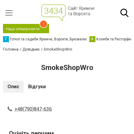
1
Наші спецпроєкти
Г
Готелі та садиби Яремче, Ворохти, Буковелю
К
Колиби та Ресторани
Головна
Довідник
SmokeShopWro
SmokeShopWro
Опис
Відгуки
+48(790)847-636
Оцініть першим