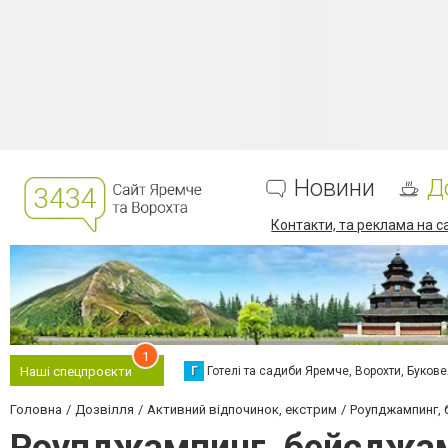
Новини
Д
Контакти, та реклама на с
1
Г
Готелі та садиби Яремче, Ворохти, Буков
Наші спецпроєкти
Головна
Дозвілля
Активний відпочинок, екстрим
Роупджампинг, 