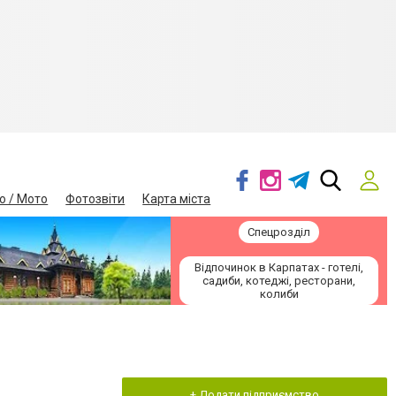
о / Мото
Фотозвіти
Карта міста
Спецрозділ
Відпочинок в Карпатах - готелі,
садиби, котеджі, ресторани,
колиби
+ Додати підприємство