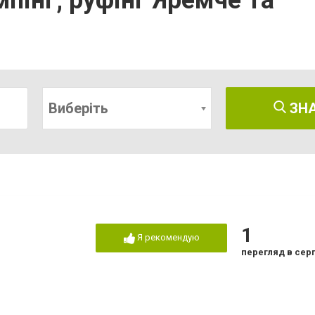
інг, руфінг Яремче та
Виберіть
ЗН
1
Я рекомендую
перегляд в сер