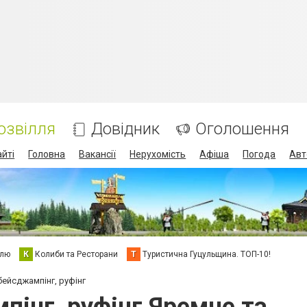
озвілля
Довідник
Оголошення
айті
Головна
Вакансії
Нерухомість
Афіша
Погода
Авт
елю
К
Колиби та Ресторани
Т
Туристична Гуцульщина. ТОП-10!
бейсджампінг, руфінг