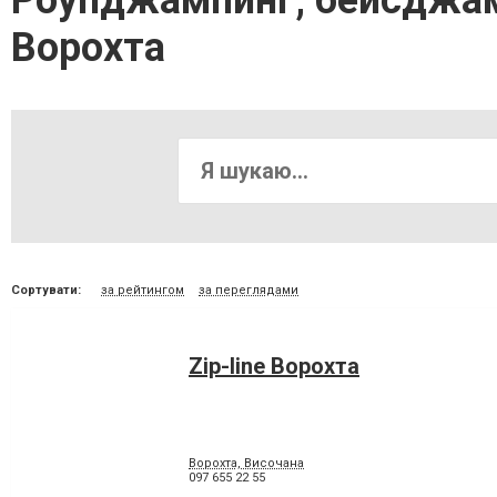
Роупджампинг, бейсджамп
Ворохта
Сортувати:
за рейтингом
за переглядами
Zip-line Ворохта
Ворохта, Височана
097 655 22 55