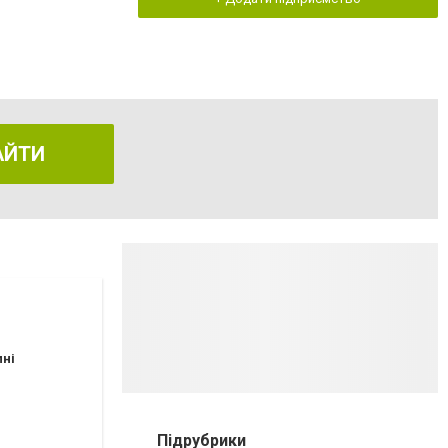
АЙТИ
пні
Підрубрики