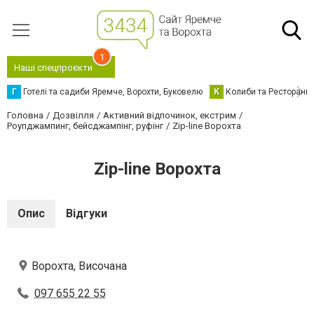
1
Наші спецпроєкти
Г
Готелі та садиби Яремче, Ворохти, Буковелю
К
Колиби та Ресторани
Головна
Дозвілля
Активний відпочинок, екстрим
Роупджампинг, бейсджампінг, руфінг
Zip-line Ворохта
Zip-line Ворохта
Опис
Відгуки
Ворохта, Височана
097 655 22 55