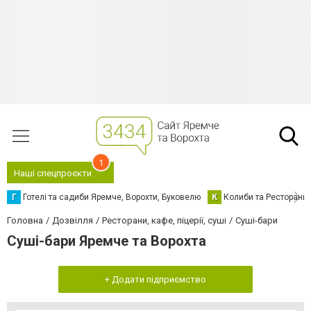
1
Наші спецпроєкти
Г
Готелі та садиби Яремче, Ворохти, Буковелю
К
Колиби та Ресторани
Головна
Дозвілля
Ресторани, кафе, піцерії, суші
Суші-бари
Суші-бари Яремче та Ворохта
+ Додати підприємство