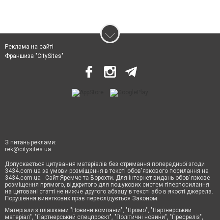
Реклама на сайті
Франшиза "CitySites"
З питань реклами:
rek@citysites.ua
Допускається цитування матеріалів без отримання попередньої згоди
3434.com.ua за умови розміщення в тексті обов'язкового посилання на
3434.com.ua - Сайт Яремче та Ворохти. Для інтернет-видань обов'язкове
розміщення прямого, відкритого для пошукових систем гіперпосилання
на цитовані статті не нижче другого абзацу в тексті або в якості джерела.
Порушення виняткових прав переслідується Законом.
Матеріали з плашками "Новини компаній", "Промо", "Партнерський
матеріал", "Партнерський спецпроєкт", "Політичні новини", "Пресреліз",