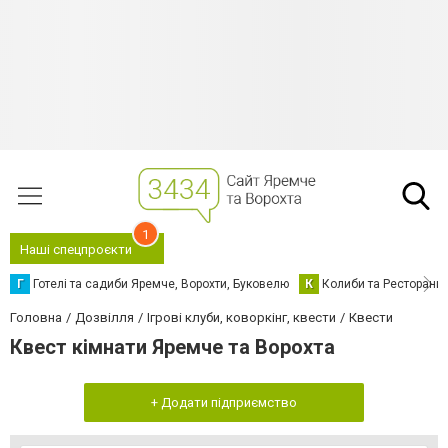
1
Наші спецпроєкти
Г
Готелі та садиби Яремче, Ворохти, Буковелю
К
Колиби та Ресторани
Головна
Дозвілля
Ігрові клуби, коворкінг, квести
Квести
Квест кімнати Яремче та Ворохта
+ Додати підприємство