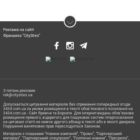
Реклама на сайті
Франшиза "CitySites"
З питань реклами:
rek@citysites.ua
Допускається цитування матеріалів без отримання попередньої згоди
3434.com.ua за умови розміщення в тексті обов'язкового посилання на
3434.com.ua - Сайт Яремче та Ворохти. Для інтернет-видань обов'язкове
розміщення прямого, відкритого для пошукових систем гіперпосилання
на цитовані статті не нижче другого абзацу в тексті або в якості джерела.
Порушення виняткових прав переслідується Законом.
Матеріали з плашками "Новини компаній", "Промо", "Партнерський
матеріал", "Партнерський спецпроєкт", "Політичні новини", "Пресреліз",