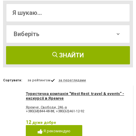
ЗНАЙТИ
Сортувати:
за рейтингом
за переглядами
Туристична компанія "West Rest: travel & events" -
екскурсії в Яремче
Яремче, Свободи, 246 -а
+380(68)844-48-88
,
+380(63)461-12-92
12
дуже добре
Я рекомендую