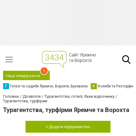
1
Наші спецпроєкти
Г
Готелі та садиби Яремче, Ворохти, Буковелю
К
Колиби та Ресторани
Головна
Дозвілля
Турагентства, готелі, бази відпочинку
Турагентства, турфірми
Турагентства, турфірми Яремче та Ворохта
+ Додати підприємство