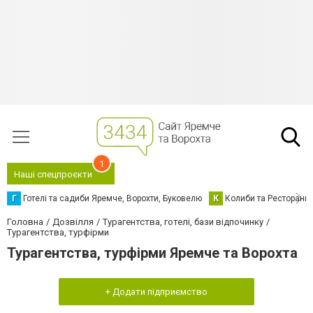
1
Наші спецпроєкти
Г
Готелі та садиби Яремче, Ворохти, Буковелю
К
Колиби та Ресторани
Головна
Дозвілля
Турагентства, готелі, бази відпочинку
Турагентства, турфірми
Турагентства, турфірми Яремче та Ворохта
+ Додати підприємство