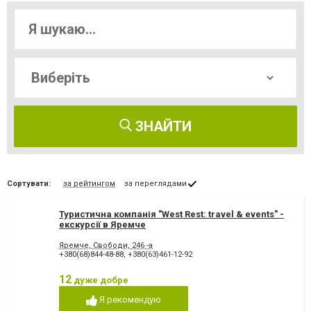
ЗНАЙТИ
Сортувати:
за рейтингом
за переглядами
Туристична компанія "West Rest: travel & events" -
екскурсії в Яремче
Яремче, Свободи, 246 -а
+380(68)844-48-88
,
+380(63)461-12-92
12
дуже добре
Я рекомендую