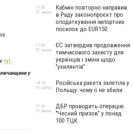
Кабмін повторно направив
17:00
31 липня
в Раду законопроєкт про
оподаткування імпортних
посилок до EUR150
 за
ЄС затвердив продовження
17:00
31 липня
тимчасового захисту для
українців і зміни щодо
те
тут
.
"ухилянтів"
Яремчанщини у
Російська ракета залетіла у
14:18
31 липня
Польщу: чому її не збили
ДБР проводить операцію
11:41
31 липня
"Чесний призов" у понад
100 ТЦК