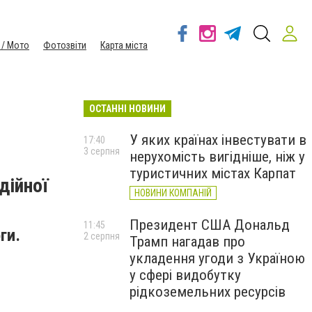
 / Мото
Фотозвіти
Карта міста
ОСТАННІ НОВИНИ
У яких країнах інвестувати в
17:40
3 серпня
нерухомість вигідніше, ніж у
туристичних містах Карпат
дійної
НОВИНИ КОМПАНІЙ
Президент США Дональд
11:45
ги.
2 серпня
Трамп нагадав про
укладення угоди з Україною
у сфері видобутку
рідкоземельних ресурсів