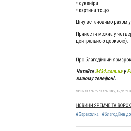
• сувеніри
• картини тощо
Ціну встановимо разом у
Принести можна у четвер 
центральною церквою).
Про благодійний ярмарок 
Ч
итайте
3434.com.ua
у
F
вашому телефоні.
Якщо ви помітили помилку, виділіть нео
НОВИНИ ЯРЕМЧЕ ТА ВОРО
#Барахолка
#благодійна д