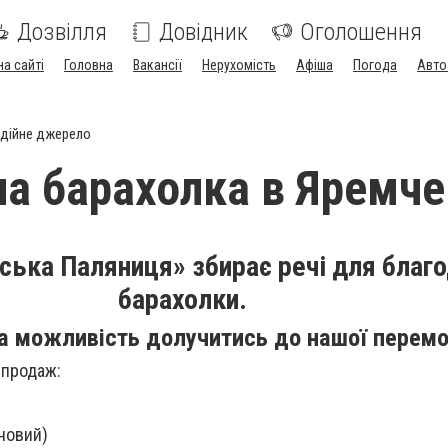
Дозвілля
Довідник
Оголошення
на сайті
Головна
Вакансії
Нерухомість
Афіша
Погода
Авто
дійне джерело
на барахолка в Яремче
ька Паляниця» збирає речі для благо
барахолки.
а можливість долучитись до нашої перемо
 продаж:
 новий)