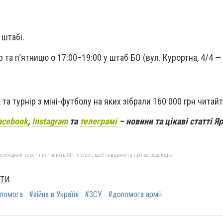
 штабі.
та п’ятницю о 17:00–19:00 у штаб БО (вул. Курортна, 4/4 —
та турнір з міні-футболу на яких зібрали 160 000 грн читай
acebook
,
Instagram
та
телеграмі
– новини та цікаві статті 
бхідний текст і натисніть Ctrl + Enter, щоб повідомити про це редакцію
ХТИ
опомога
#війна в Україні
#ЗСУ
#допомога армії.