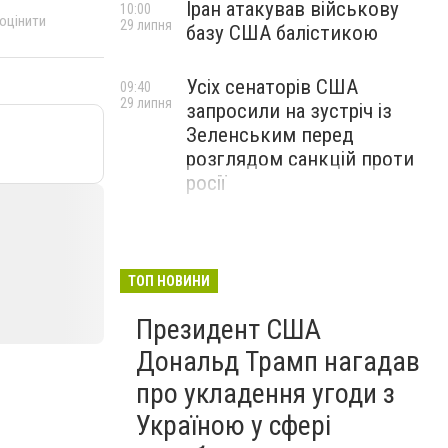
Іран атакував військову
10:00
 оцінити
29 липня
базу США балістикою
Усіх сенаторів США
09:40
29 липня
запросили на зустріч із
Зеленським перед
розглядом санкцій проти
росії
ТОП НОВИНИ
Президент США
Дональд Трамп нагадав
про укладення угоди з
Україною у сфері