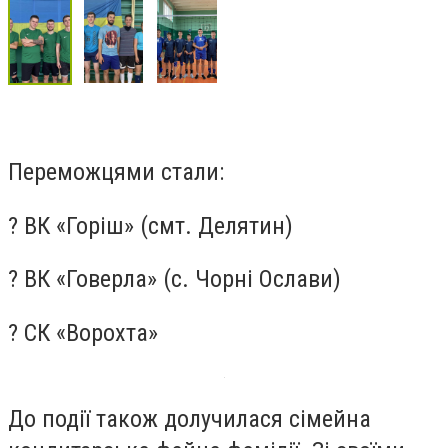
Переможцями стали:
? ВК «Горіш» (смт. Делятин)
? ВК «Говерла» (с. Чорні Ослави)
? СК «Ворохта»
До події також долучилася сімейна