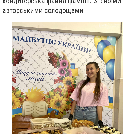
кондитерська файна фамілії. Зі своїми
авторськими солодощами