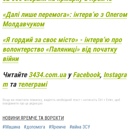
«Далі лише перемога»: інтерв’ю з Олегом
Молдавчуком
«Я гордий за своє місто» - інтерв’ю про
волонтерство «Паляниці» від початку
війни
Читайте
3434.com.ua
у
Facebook
,
Instagra
m
та
телеграмі
Якщо ви помітили помилку, виділіть необхідний текст і натисніть Ctrl + Enter, щоб
повідомити про це редакцію
НОВИНИ ЯРЕМЧЕ ТА ВОРОХТИ
#Машина
#допомога
#Яремче
#війна ЗСУ