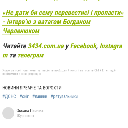
«Не дати би сему перевестисі і пропасти»
- інтервʼю з ватагом Богданом
Черленюком
Читайте
3434.com.ua
у
Facebook
,
Instagra
m
та
телеграм
Якщо ви помітили помилку, виділіть необхідний текст і натисніть Ctrl + Enter, щоб
повідомити про це редакцію
НОВИНИ ЯРЕМЧЕ ТА ВОРОХТИ
#ДСНС
#сніг
#лавини
#рятувальники
Оксана Пасічна
Журналіст