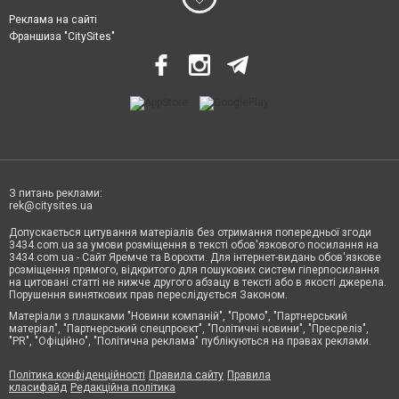
Реклама на сайті
Франшиза "CitySites"
З питань реклами:
rek@citysites.ua
Допускається цитування матеріалів без отримання попередньої згоди
3434.com.ua за умови розміщення в тексті обов'язкового посилання на
3434.com.ua - Сайт Яремче та Ворохти. Для інтернет-видань обов'язкове
розміщення прямого, відкритого для пошукових систем гіперпосилання
на цитовані статті не нижче другого абзацу в тексті або в якості джерела.
Порушення виняткових прав переслідується Законом.
Матеріали з плашками "Новини компаній", "Промо", "Партнерський
матеріал", "Партнерський спецпроєкт", "Політичні новини", "Пресреліз",
"PR", "Офіційно", "Політична реклама" публікуються на правах реклами.
Політика конфіденційності
Правила сайту
Правила
класифайд
Редакційна політика