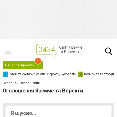
1
Наші спецпроєкти
Г
Готелі та садиби Яремче, Ворохти, Буковелю
К
Колиби та Ресторани
Головна
Оголошення
Оголошення Яремче та Ворохти