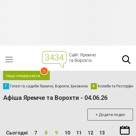
1
Наші спецпроєкти
Г
Готелі та садиби Яремче, Ворохти, Буковелю
К
Колиби та Ресторани
Афіша Яремче та Ворохти - 04.06.26
+ Додати подію
Сьогодні
7
8
9
10
11
12
13