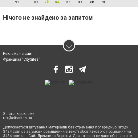
чт
пт
сб
нд
пн
вт
ср
чт
Нічого не знайдено за запитом
Реклама на сайті
Франшиза "CitySites"
З питань реклами:
rek@citysites.ua
Допускається цитування матеріалів без отримання попередньої згоди
3434.com.ua за умови розміщення в тексті обов'язкового посилання на
3434.com.ua - Сайт Яремче та Ворохти. Для інтернет-видань обов'язкове