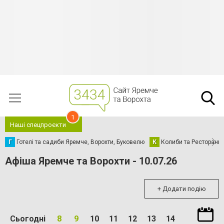
1
Наші спецпроєкти
Г
Готелі та садиби Яремче, Ворохти, Буковелю
К
Колиби та Ресторани
Афіша Яремче та Ворохти - 10.07.26
+ Додати подію
Сьогодні
8
9
10
11
12
13
14