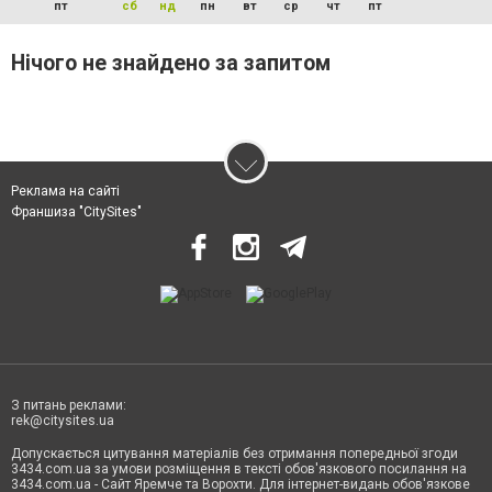
пт
сб
нд
пн
вт
ср
чт
пт
Нічого не знайдено за запитом
Реклама на сайті
Франшиза "CitySites"
З питань реклами:
rek@citysites.ua
Допускається цитування матеріалів без отримання попередньої згоди
3434.com.ua за умови розміщення в тексті обов'язкового посилання на
3434.com.ua - Сайт Яремче та Ворохти. Для інтернет-видань обов'язкове