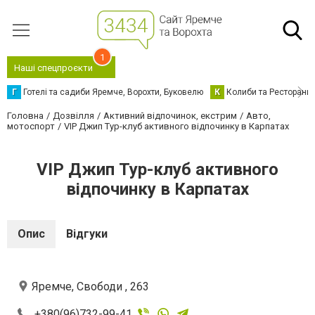
1
Наші спецпроєкти
Г
Готелі та садиби Яремче, Ворохти, Буковелю
К
Колиби та Ресторани
Головна
Дозвілля
Активний відпочинок, екстрим
Авто,
мотоспорт
VIP Джип Тур-клуб активного відпочинку в Карпатах
VIP Джип Тур-клуб активного
відпочинку в Карпатах
Опис
Відгуки
Яремче, Свободи , 263
+380(96)732-99-41