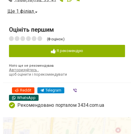
Ще 1 філіал
Оцініть першим
(
0
оцінок)
Я рекомендую
Ніхто ще не рекомендував
Авторизуйтесь
,
щоб оцінити і порекомендувати
Reddit
Telegram
Viber
WhatsApp
Рекомендовано порталом 3434.com.ua