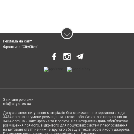
Реклама на сайті
Франшиза "CitySites"
З питань реклами:
rek@citysites.ua
Допускається цитування матеріалів без отримання попередньої згоди
3434.com.ua за умови розміщення в тексті обов'язкового посилання на
3434.com.ua - Сайт Яремче та Ворохти. Для інтернет-видань обов'язкове
розміщення прямого, відкритого для пошукових систем гіперпосилання
на цитовані статті не нижче другого абзацу в тексті або в якості джерела.
Порушення виняткових прав переслідується Законом.