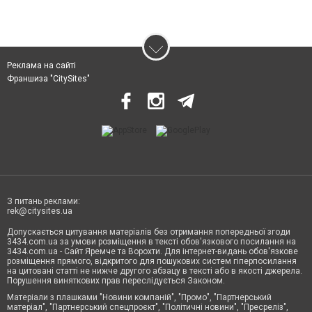
Реклама на сайті
Франшиза "CitySites"
З питань реклами:
rek@citysites.ua
Допускається цитування матеріалів без отримання попередньої згоди
3434.com.ua за умови розміщення в тексті обов'язкового посилання на
3434.com.ua - Сайт Яремче та Ворохти. Для інтернет-видань обов'язкове
розміщення прямого, відкритого для пошукових систем гіперпосилання
на цитовані статті не нижче другого абзацу в тексті або в якості джерела.
Порушення виняткових прав переслідується Законом.
Матеріали з плашками "Новини компаній", "Промо", "Партнерський
матеріал", "Партнерський спецпроєкт", "Політичні новини", "Пресреліз",