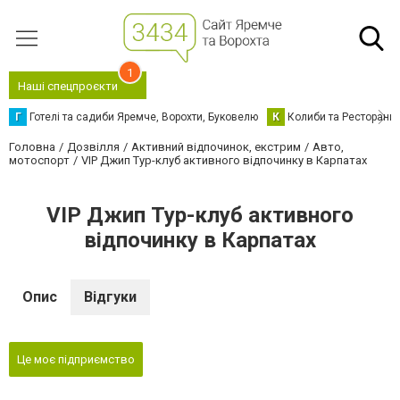
1
Наші спецпроєкти
Г
Готелі та садиби Яремче, Ворохти, Буковелю
К
Колиби та Ресторани
Головна
Дозвілля
Активний відпочинок, екстрим
Авто,
мотоспорт
VIP Джип Тур-клуб активного відпочинку в Карпатах
VIP Джип Тур-клуб активного
відпочинку в Карпатах
Опис
Відгуки
Це моє підприємство