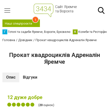
1
Наші спецпроєкти
Г
Готелі та садиби Яремче, Ворохти, Буковелю
К
Колиби та Ресторани
Головна
Довідник
Прокат квадроциклів Адреналін Яремче
Прокат квадроциклів Адреналін
Яремче
Опис
Відгуки
12
дуже добре
(
20
оцінок)