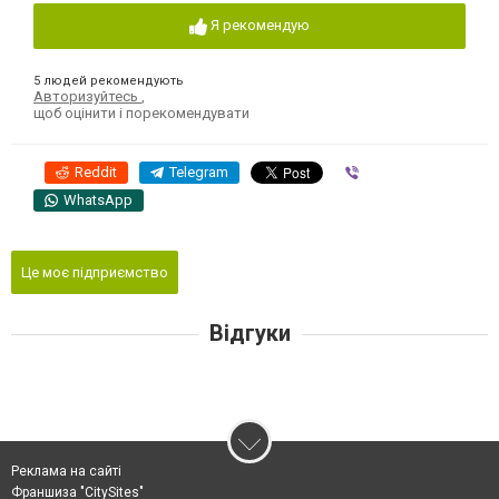
Я рекомендую
5 людей рекомендують
Авторизуйтесь
,
щоб оцінити і порекомендувати
Reddit
Telegram
Viber
WhatsApp
Це моє підприємство
Відгуки
Реклама на сайті
Франшиза "CitySites"