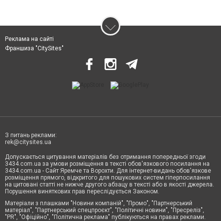
Реклама на сайті
Франшиза "CitySites"
З питань реклами:
rek@citysites.ua
Допускається цитування матеріалів без отримання попередньої згоди
3434.com.ua за умови розміщення в тексті обов'язкового посилання на
3434.com.ua - Сайт Яремче та Ворохти. Для інтернет-видань обов'язкове
розміщення прямого, відкритого для пошукових систем гіперпосилання
на цитовані статті не нижче другого абзацу в тексті або в якості джерела.
Порушення виняткових прав переслідується Законом.
Матеріали з плашками "Новини компаній", "Промо", "Партнерський
матеріал", "Партнерський спецпроєкт", "Політичні новини", "Пресреліз",
"PR", "Офіційно", "Політична реклама" публікуються на правах реклами.