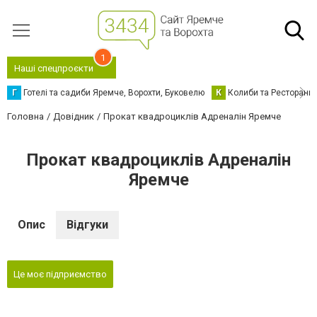
1
Наші спецпроєкти
Г
Готелі та садиби Яремче, Ворохти, Буковелю
К
Колиби та Ресторани
Головна
Довідник
Прокат квадроциклів Адреналін Яремче
Прокат квадроциклів Адреналін
Яремче
Опис
Відгуки
Це моє підприємство