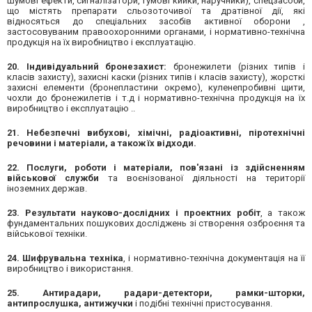
шумові ефекти, сигналізатори, гумові кийки, наручники), спецзасоби,
що містять препарати сльозоточивої та дратівної дії, які
відносяться до спеціальних засобів активної оборони ,
застосовуваним правоохоронними органами, і нормативно-технічна
продукція на їх виробництво і експлуатацію.
20. Індивідуальний бронезахист:
бронежилети (різних типів і
класів захисту), захисні каски (різних типів і класів захисту), жорсткі
захисні елементи (бронепластини окремо), куленепробивні щити,
чохли до бронежилетів і т.д і нормативно-технічна продукція на їх
виробництво і експлуатацію ..
21. Небезпечні вибухові, хімічні, радіоактивні, піротехнічні
речовини і матеріали, а також їх відходи.
22. Послуги, роботи і матеріали, пов'язані із здійсненням
військової служби
та воєнізованої діяльності на території
іноземних держав.
23. Результати науково-дослідних і проектних робіт
, а також
фундаментальних пошукових досліджень зі створення озброєння та
військової техніки.
24. Шифрувальна техніка
, і нормативно-технічна документація на її
виробництво і використання.
25. Антирадари, радари-детектори, рамки-шторки,
антипрослушка, антижучки
і подібні технічні пристосування.