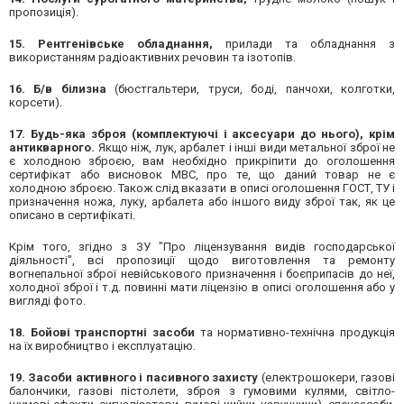
пропозиція).
15. Рентгенівське обладнання,
прилади та обладнання з
використанням радіоактивних речовин та ізотопів.
16. Б/в білизна
(бюстгальтери, труси, боді, панчохи, колготки,
корсети).
17. Будь-яка зброя (комплектуючі і аксесуари до нього), крім
антикварного.
Якщо ніж, лук, арбалет і інші види метальної зброї не
є холодною зброєю, вам необхідно прикріпити до оголошення
сертифікат або висновок МВС, про те, що даний товар не є
холодною зброєю. Також слід вказати в описі оголошення ГОСТ, ТУ і
призначення ножа, луку, арбалета або іншого виду зброї так, як це
описано в сертифікаті.
Крім того, згідно з ЗУ "Про ліцензування видів господарської
діяльності", всі пропозиції щодо виготовлення та ремонту
вогнепальної зброї невійськового призначення і боєприпасів до неї,
холодної зброї і т.д. повинні мати ліцензію в описі оголошення або у
вигляді фото.
18. Бойові транспортні засоби
та нормативно-технічна продукція
на їх виробництво і експлуатацію.
19. Засоби активного і пасивного захисту
(електрошокери, газові
балончики, газові пістолети, зброя з гумовими кулями, світло-