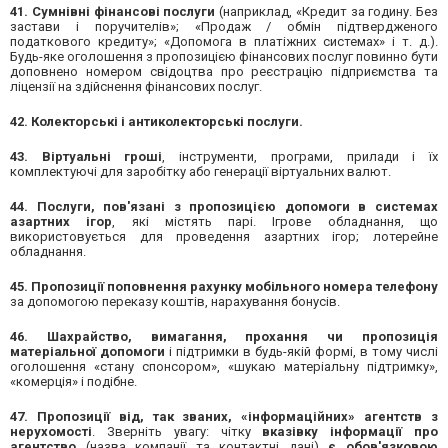
41. Сумнівні фінансові послуги
(наприклад, «Кредит за годину. Без
застави і поручителів»; «Продаж / обмін підтвердженого
податкового кредиту»; «Допомога в платіжних системах» і т. д.).
Будь-яке оголошення з пропозицією фінансових послуг повинно бути
доповнено номером свідоцтва про реєстрацію підприємства та
ліцензії на здійснення фінансових послуг.
42. Колекторські і антиколекторські послуги.
43. Віртуальні гроші
, інструменти, програми, прилади і їх
комплектуючі для заробітку або генерації віртуальних валют.
44. Послуги, пов'язані з пропозицією допомоги в системах
азартних ігор
, які містять парі. Ігрове обладнання, що
використовується для проведення азартних ігор; лотерейне
обладнання.
45. Пропозиції поповнення рахунку мобільного номера телефону
за допомогою переказу коштів, нарахування бонусів.
46. ​​Шахрайство, вимагання, прохання чи пропозиція
матеріальної допомоги
і підтримки в будь-якій формі, в тому числі
оголошення «стану спонсором», «шукаю матеріальну підтримку»,
«комерція» і подібне.
47. Пропозиції від, так званих, «інформаційних» агентств з
нерухомості
. Зверніть увагу: чітку
вказівку інформації про
агентство
(назва компанії та контактні дані)
є обов'язковою