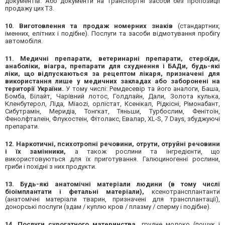
документів. Або документи на транспортні засоби без пропозиції
продажу цих ТЗ.
10. Виготовлення та продаж номерних знаків
(стандартних,
іменних, елітних і подібне). Послуги та засоби відмотування пробігу
автомобіля.
11. Медичні препарати, ветеринарні препарати, стероїди,
анаболіки, віагра, препарати для схуднення і БАДи,
будь-які
ліки,
що відпускаються за рецептом лікаря,
призначені для
використання лише у медичних закладах
або заборонені на
території України.
У тому числі: Ремдесевір та його аналоги, Баша,
Бомба, Білайт, Чарівний лотос, Голдлайн, Дали, Золота кулька,
Кленбутерол, Ліда, Miaozi, орлістат, Ксенікал, Рідкісні, Рімонабант,
Сибутрамін, Меридіа, Тонгкат, Тяньши, Турбослим, Фенітоїн,
Фенолфталеїн, Флукостеін, Фітолакс, Евалар, XL-S, 7 Days, збуджуючі
препарати.
12. Наркотичні, психотропні речовини, отрути, отруйні речовини
і їх замінники,
а також рослини та інгредієнти, що
використовуються для їх приготування. Галюциногенні рослини,
гриби і похідні з них продукти.
13. Будь-які анатомічні матеріали людини
(в тому числі
біоімплантати і фетальні матеріали),
ксенотрансплантанти
(анатомічні матеріали тварин, призначені для трансплантації),
донорські послуги (здам / куплю кров / плазму / сперму і подібне).
14. Послуги сурогатного материнства,
грудне молоко (пошук і