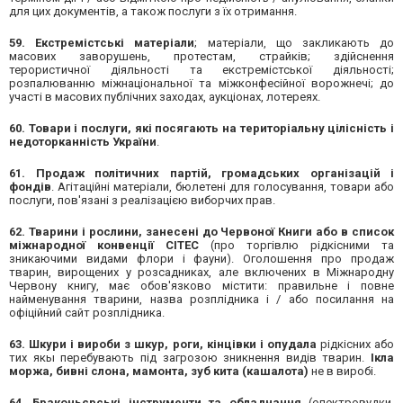
для цих документів, а також послуги з їх отримання.
59. Екстремістські матеріали
; матеріали, що закликають до
масових заворушень, протестам, страйків; здійснення
терористичної діяльності та екстремістської діяльності;
розпалюванню міжнаціональної та міжконфесійної ворожнечі; до
участі в масових публічних заходах, аукціонах, лотереях.
60. Товари і послуги, які посягають на територіальну цілісність і
недоторканність України
.
61. Продаж політичних партій, громадських організацій і
фондів
. Агітаційні матеріали, бюлетені для голосування, товари або
послуги, пов'язані з реалізацією виборчих прав.
62. Тварини і рослини, занесені до Червоної Книги або в список
міжнародної конвенції СІТЕС
(про торгівлю рідкісними та
зникаючими видами флори і фауни). Оголошення про продаж
тварин, вирощених у розсадниках, але включених в Міжнародну
Червону книгу, має обов'язково містити: правильне і повне
найменування тварини, назва розплідника і / або посилання на
офіційний сайт розплідника.
63. Шкури і вироби з шкур, роги, кінцівки і опудала
рідкісних або
тих якы перебувають під загрозою зникнення видів тварин.
Ікла
моржа, бивні слона, мамонта, зуб кита (кашалота)
не в виробі.
64. Браконьєрські інструменти та обладнання
(електровудки,