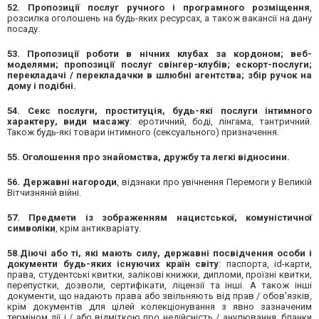
52. Пропозиції послуг ручного і програмного розміщення
,
розсилка оголошень на будь-яких ресурсах, а також вакансії на дану
посаду.
53. Пропозиції роботи в нічних клубах за кордоном; веб-
моделями; пропозиції послуг свінгер-клубів; ескорт-послуги;
перекладачі / перекладачки в шлюбні агентства; збір ручок на
дому і подібні.
54. Секс послуги, проституція, будь-які послуги інтимного
характеру, види масажу
: еротичний, боді, лінгама, тантричний.
Також будь-які товари інтимного (сексуального) призначення.
55. Оголошення про знайомства, дружбу та легкі відносини.
56. Державні нагороди
, відзнаки про увічнення Перемоги у Великій
Вітчизняній війні.
57. Предмети із зображенням нацистської, комуністичної
символіки
, крім антикваріату.
58.Діючі або ті, які мають силу, державні посвідчення особи і
документи будь-яких існуючих країн світу
: паспорта, id-карти,
права, студентські квитки, залікові книжки, дипломи, проїзні квитки,
перепустки, дозволи, сертифікати, ліцензії та інші. А також інші
документи, що надають права або звільняють від прав / обов'язків,
крім документів для цілей колекціонування з явно зазначеним
терміном дії і / або відміткою про недійсність / анулювання, бланки