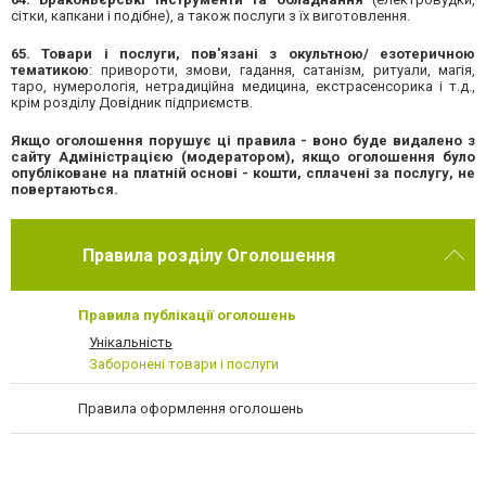
сітки, капкани і подібне), а також послуги з їх виготовлення.
65. Товари і послуги, пов'язані з окультною/ езотеричною
тематикою
: привороти, змови, гадання, сатанізм, ритуали, магія,
таро, нумерологія, нетрадиційна медицина, екстрасенсорика і т.д.,
крім розділу Довідник підприємств.
Якщо оголошення порушує ці правила - воно буде видалено з
сайту Адміністрацією (модератором), якщо оголошення було
опубліковане на платній основі - кошти, сплачені за послугу, не
повертаються.
Правила розділу Оголошення
Правила публікації оголошень
Унікальність
Заборонені товари і послуги
Правила оформлення оголошень