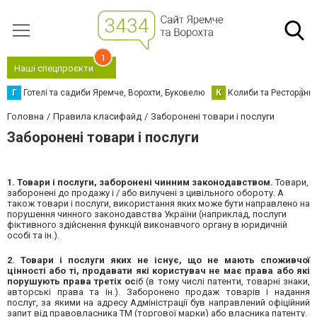
1
Наші спецпроєкти
Г
Готелі та садиби Яремче, Ворохти, Буковелю
К
Колиби та Ресторани
Головна
Правила класифайд
Заборонені товари і послуги
Заборонені товари і послуги
1. Товари і послуги, заборонені чинним законодавством.
Товари,
заборонені до продажу і / або вилучені з цивільного обороту. А
також товари і послуги, використання яких може бути направлено на
порушення чинного законодавства України (наприклад, послуги
фіктивного здійснення функцій виконавчого органу в юридичній
особі та ін.).
2. Товари і послуги яких не існує, що не мають споживчої
цінності або ті, продавати які користувач не має права або які
порушують права третіх ос
іб (в тому числі патенти, товарні знаки,
авторські права та ін.). Заборонено продаж товарів і надання
послуг, за якими на адресу Адміністрації був направлений офіційний
запит від правовласника ТМ (торгової марки) або власника патенту.