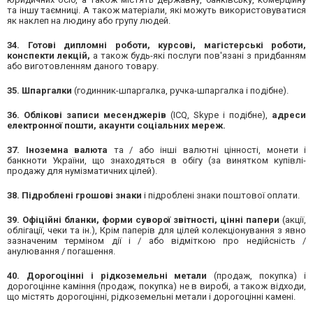
та іншу таємниці. А також матеріали, які можуть використовуватися
як наклеп на людину або групу людей.
34. Готові дипломні роботи, курсові, магістерські роботи,
конспекти лекцій,
а також будь-які послуги пов'язані з придбанням
або виготовленням даного товару.
35. Шпаргалки
(годинник-шпаргалка, ручка-шпаргалка і подібне).
36. Облікові записи месенджерів
(ICQ, Skype і подібне),
адреси
електронної пошти, акаунти соціальних мереж.
37. Іноземна валюта
та / або інші валютні цінності, монети і
банкноти України, що знаходяться в обігу (за винятком купівлі-
продажу для нумізматичних цілей).
38. Підроблені грошові знаки
і підроблені знаки поштової оплати.
39. Офіційні бланки, форми суворої звітності, цінні папери
(акції,
облігації, чеки та ін.), Крім паперів для цілей колекціонування з явно
зазначеним терміном дії і / або відміткою про недійсність /
анулювання / погашення.
40. Дорогоцінні і рідкоземельні метали
(продаж, покупка) і
дорогоцінне каміння (продаж, покупка) не в виробі, а також відходи,
що містять дорогоцінні, рідкоземельні метали і дорогоцінні камені.