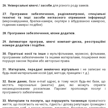
26. Універсальні ключі / засоби
для різного роду замків.
27. Програмне забезпечення, радіоелектронні, спеціальні
технічні та інші засоби негласного отримання інформації
(мікронавушники, брелки-камери, окуляри з вбудованою камерою,
годинник-камера і подібне).
28. Програмне забезпечення, клони додатків.
29. Активатори програм, ключі компакт-диска, реєстраційні
номери додатків і подібне.
30. Піратські носії та інше
з мультфільмами, музикою, фільмами,
програмним забезпеченням та іншими матеріалами, поширення яких
порушує закони України або авторські права.
31. Матеріали, передані виключно віртуально
і не записані на
будь-який матеріальний носій (ідеї, методи, принципи і т.д.).
32. Бази даних
, бази e-mail адрес, в тому числі будь-які бази, що
містять персональні (анкетні) дані, які можуть сприяти
несанкціонованим розсилкам. Парсинг: пропозиція послуг і
програмного забезпечення.
33. Матеріали та послуги, що порушують таємницю
приватного
життя, що посягають на честь, гідність і ділову репутацію громадян і
юридичних осіб, а також містять державну, банківську, комерційну