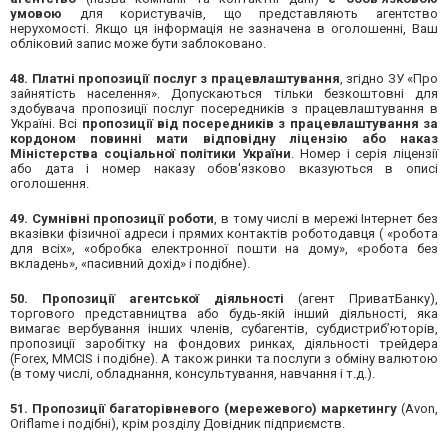
умовою
для користувачів, що представляють агентство
нерухомості. Якщо ця інформація не зазначена в оголошенні, Ваш
обліковий запис може бути заблоковано.
48. Платні пропозиції послуг з працевлаштування
, згідно ЗУ «Про
зайнятість населення». Допускаються тільки безкоштовні для
здобувача пропозиції послуг посередників з працевлаштування в
Україні. Всі
пропозиції від посередників з працевлаштування за
кордоном повинні мати відповідну ліцензію або наказ
Міністерства соціальної політики України
. Номер і серія ліцензії
або дата і номер наказу обов'язково вказуються в описі
оголошення.
49. Сумнівні пропозиції роботи
, в тому числі в мережі Інтернет без
вказівки фізичної адреси і прямих контактів роботодавця ( «робота
для всіх», «обробка електронної пошти на дому», «робота без
вкладень», «пасивний дохід» і подібне).
50. Пропозиції агентської діяльності
(агент ПриватБанку),
торгового представництва або будь-якій інший діяльності, яка
вимагає вербування інших членів, субагентів, субдистриб’юторів,
пропозиції заробітку на фондових ринках, діяльності трейдера
(Forex, MMCIS і подібне). А також ринки та послуги з обміну валютою
(в тому числі, обладнання, консультування, навчання і т.д.).
51. Пропозиції багаторівневого (мережевого) маркетингу
(Avon,
Oriflame і подібні), крім розділу Довідник підприємств.