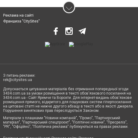
Реклама на сайті
Франшиза "CitySites"
З питань реклами:
rek@citysites.ua
Допускається цитування матеріалів без отримання попередньої згоди
3434.com.ua за умови розміщення в тексті обов'язкового посилання на
3434.com.ua - Сайт Яремче та Ворохти. Для інтернет-видань обов'язкове
розміщення прямого, відкритого для пошукових систем гіперпосилання
на цитовані статті не нижче другого абзацу в тексті або в якості джерела.
Порушення виняткових прав переслідується Законом.
Матеріали з плашками "Новини компаній", "Промо", "Партнерський
матеріал", "Партнерський спецпроєкт", "Політичні новини", "Пресреліз",
"PR", "Офіційно", "Політична реклама" публікуються на правах реклами.