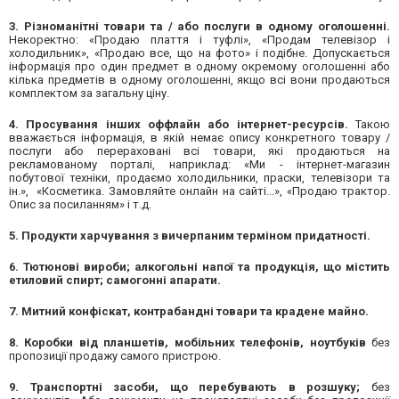
3. Різноманітні товари та / або послуги в одному оголошенні.
Некоректно: «Продаю плаття і туфлі», «Продам телевізор і
холодильник», «Продаю все, що на фото» і подібне. Допускається
інформація про один предмет в одному окремому оголошенні або
кілька предметів в одному оголошенні, якщо всі вони продаються
комплектом за загальну ціну.
4. Просування інших оффлайн або інтернет-ресурсів.
Такою
вважається інформація, в якій немає опису конкретного товару /
послуги або перераховані всі товари, які продаються на
рекламованому порталі, наприклад: «Ми - інтернет-магазин
побутової техніки, продаємо холодильники, праски, телевізори та
ін.», «Косметика. Замовляйте онлайн на сайті...», «Продаю трактор.
Опис за посиланням» і т.д.
5. Продукти харчування з вичерпаним терміном придатності.
6. Тютюнові вироби; алкогольні напої та продукція, що містить
етиловий спирт; самогонні апарати.
7. Митний конфіскат, контрабандні товари та крадене майно.
8. Коробки від планшетів, мобільних телефонів, ноутбуків
без
пропозиції продажу самого пристрою.
9. Транспортні засоби, що перебувають в розшуку;
без