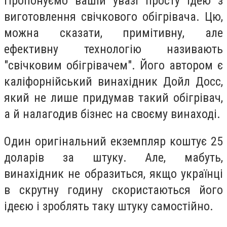
Пропонуємо вашій увазі просту ідею з
виготовлення свічкового обігрівача. Цю,
можна сказати, примітивну, але
ефективну технологію називають
"свічковим обігрівачем". Його автором є
каліфорнійський винахідник Дойл Досс,
який не лише придумав такий обігрівач,
а й налагодив бізнес на своєму винаході.
Один оригінальний екземпляр коштує 25
доларів за штуку. Але, мабуть,
винахідник не образиться, якщо українці
в скрутну годину скористаються його
ідеєю і зроблять таку штуку самостійно.