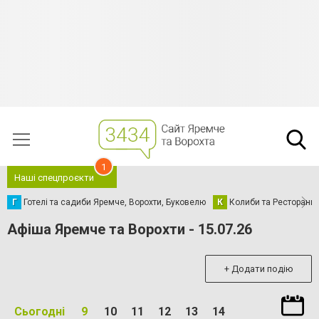
1
Наші спецпроєкти
Г
Готелі та садиби Яремче, Ворохти, Буковелю
К
Колиби та Ресторани
Афіша Яремче та Ворохти - 15.07.26
+ Додати подію
Сьогодні
9
10
11
12
13
14