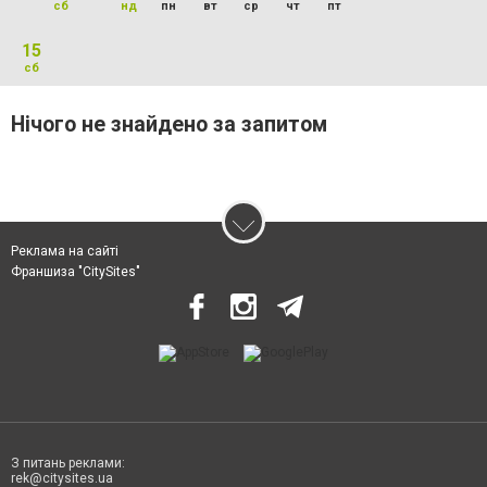
сб
нд
пн
вт
ср
чт
пт
15
сб
Нічого не знайдено за запитом
Реклама на сайті
Франшиза "CitySites"
З питань реклами:
rek@citysites.ua