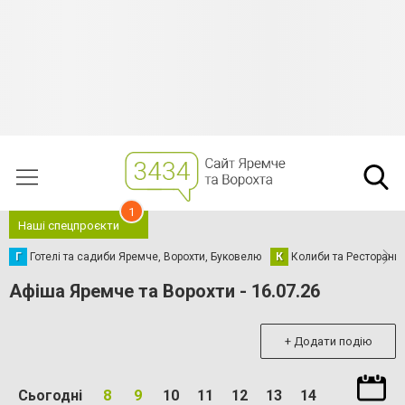
1
Наші спецпроєкти
Г
Готелі та садиби Яремче, Ворохти, Буковелю
К
Колиби та Ресторани
Афіша Яремче та Ворохти - 16.07.26
+ Додати подію
Сьогодні
8
9
10
11
12
13
14