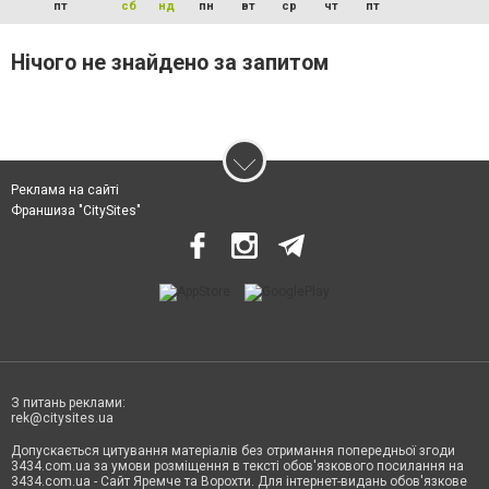
пт
сб
нд
пн
вт
ср
чт
пт
Нічого не знайдено за запитом
Реклама на сайті
Франшиза "CitySites"
З питань реклами:
rek@citysites.ua
Допускається цитування матеріалів без отримання попередньої згоди
3434.com.ua за умови розміщення в тексті обов'язкового посилання на
3434.com.ua - Сайт Яремче та Ворохти. Для інтернет-видань обов'язкове