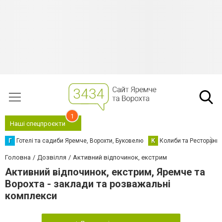
1
Наші спецпроєкти
Г
Готелі та садиби Яремче, Ворохти, Буковелю
К
Колиби та Ресторани
Головна
Дозвілля
Активний відпочинок, екстрим
Активний відпочинок, екстрим, Яремче та
Ворохта - заклади та розважальні
комплекси