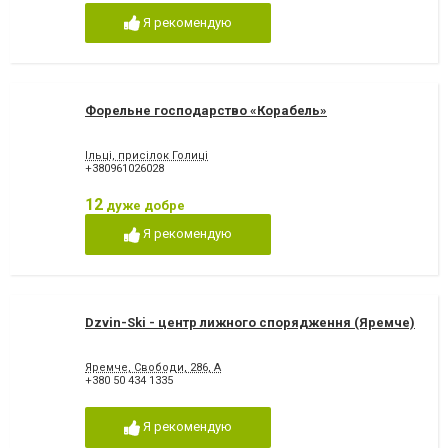
Я рекомендую
Форельне господарство «Корабель»
Ільці, присілок Голиці
+380961026028
12
дуже добре
Я рекомендую
Dzvin-Ski - центр лижного спорядження (Яремче)
Яремче, Свободи, 286, А
+380 50 434 1335
Я рекомендую