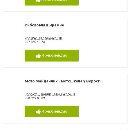
Риболовля в Яремче
Яремче, Стефаника 101
097 330 40 73
Я рекомендую
Мото Майданчик - мотошкола у Ворохті
Ворохта, Данила Галицького, 3
098 989 89 59
Я рекомендую