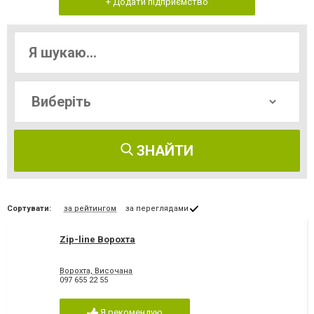
+ Додати підприємство
ЗНАЙТИ
Сортувати:
за рейтингом
за переглядами
Zip-line Ворохта
Ворохта, Височана
097 655 22 55
Я рекомендую