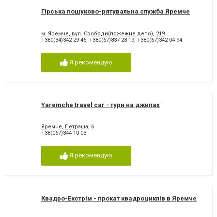
Гірська пошуково-рятувальна служба Яремче
м. Яремче, вул. Свободи(пожежне депо), 219
+380(34)342-29-46
,
+380(67)837-28-19
,
+380(67)342-04-94
Я рекомендую
Yaremche travel car - тури на джипах
Яремче, Петраша, 6
+38(067)344-10-03
Я рекомендую
Квадро-Екстрім - прокат квадроциклів в Яремче