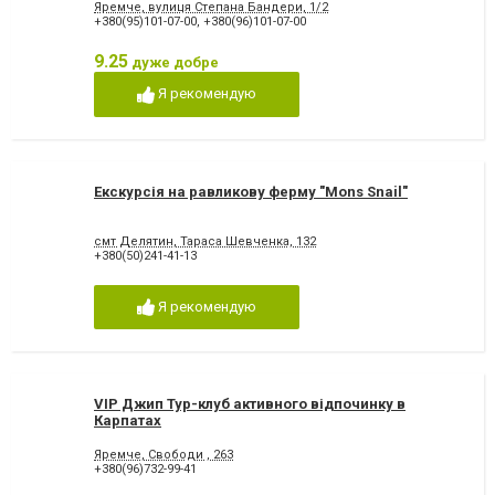
Яремче, вулиця Степана Бандери, 1/2
+380(95)101-07-00
,
+380(96)101-07-00
9.25
дуже добре
Я рекомендую
Екскурсія на равликову ферму "Mons Snail"
смт Делятин, Тараса Шевченка, 132
+380(50)241-41-13
Я рекомендую
VIP Джип Тур-клуб активного відпочинку в
Карпатах
Яремче, Свободи , 263
+380(96)732-99-41