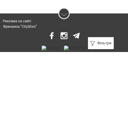
Реклама на сайті
Франшиза "CitySites"
Фільтри
З питань реклами:
rek@citysites.ua
Допускається цитування матеріалів без отримання попередньої згоди
3434.com.ua за умови розміщення в тексті обов'язкового посилання на
3434.com.ua - Сайт Яремче та Ворохти. Для інтернет-видань обов'язкове
розміщення прямого, відкритого для пошукових систем гіперпосилання
на цитовані статті не нижче другого абзацу в тексті або в якості джерела.
Порушення виняткових прав переслідується Законом.
Матеріали з плашками "Новини компаній", "Промо", "Партнерський
матеріал", "Партнерський спецпроєкт", "Політичні новини", "Пресреліз",
"PR", "Офіційно", "Політична реклама" публікуються на правах реклами.